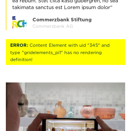
ea rebum. Stet clita kasd gubergren, no sea
takimata sanctus est Lorem ipsum dolor
Commerzbank Stiftung
Commerzbank AG
ERROR:
Content Element with uid "345" and
type "gridelements_pi1" has no rendering
definition!