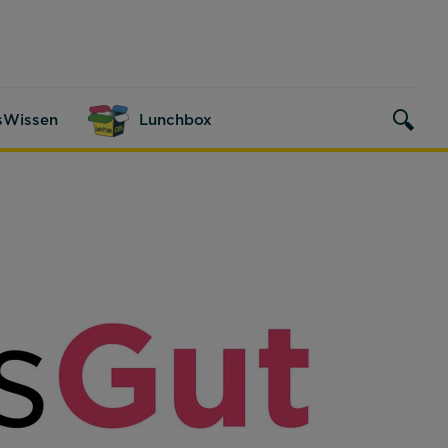
sWissen
Lunchbox