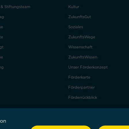
t & Stiftungsteam
Kultur
ag
ZukunftsGut
se
Soziales
te
ZukunftsWege
gt
Wissenschaft
me
ZukunftsWissen
ng
Unser Förderkonzept
Förderkarte
Förderpartner
Förderrückblick
von
nachweise
Cookie Einstellungen