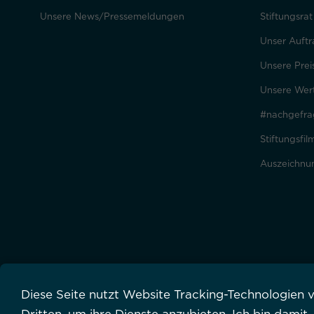
Unsere News/Pressemeldungen
Stiftungsra
Unser Auftr
Unsere Prei
Unsere Wer
#nachgefra
Stiftungsfil
Auszeichnu
Diese Seite nutzt Website Tracking-Technologien 
Impressum
Datenschutzbestimmungen
Auftrag
Foto