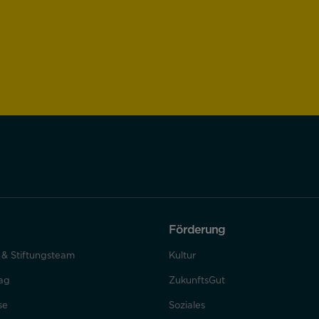
Förderung
t & Stiftungsteam
Kultur
ag
ZukunftsGut
se
Soziales