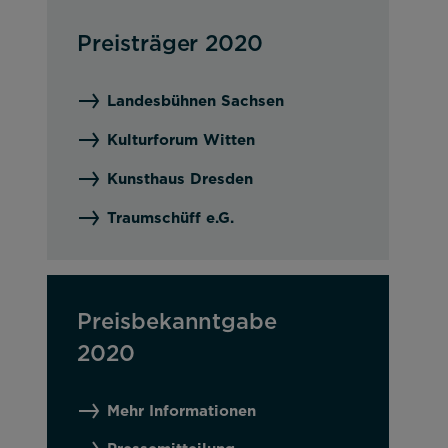
Preisträger 2020
Landesbühnen Sachsen
Kulturforum Witten
Kunsthaus Dresden
 nutzbar zu machen sowie Zugriffe auf
Traumschüff e.G.
Preisbekanntgabe
2020
Mehr Informationen