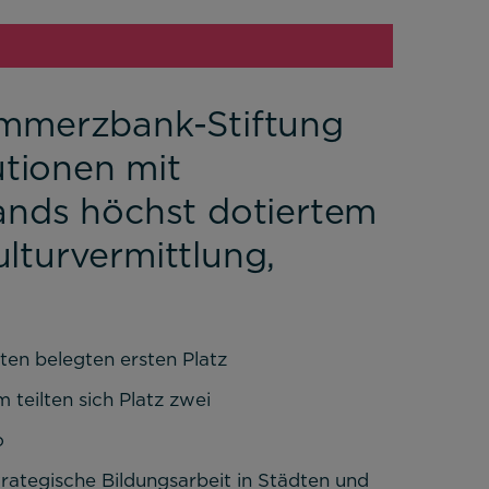
ommerzbank-Stiftung
utionen mit
ands höchst dotiertem
er Website benötigt und helfen dabei, unsere Website
Kulturvermittlung,
lichen.
en belegten ersten Platz
teilten sich Platz zwei
o
trategische Bildungsarbeit in Städten und