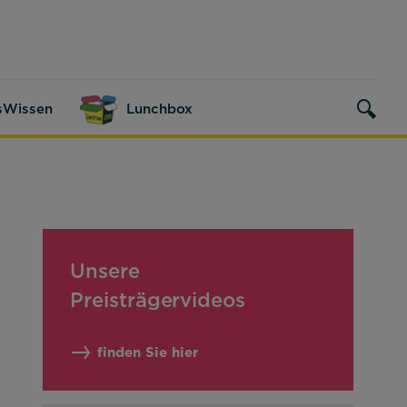
sWissen
Lunchbox
Unsere
Preisträgervideos
finden Sie hier