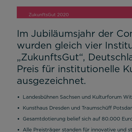
ZukunftsGut 2020
Im Jubiläumsjahr der C
wurden gleich vier Instit
Notwendig
„ZukunftsGut“, Deutschl
Diese werden für die Grundfunktionen d
Preis für institutionelle 
sichere Bereiche unserer Website ermög
ausgezeichnet.
Cookie Informationen anzeigen
Landesbühnen Sachsen und Kulturforum Witt
Kunsthaus Dresden und Traumschüff Potsdam 
Gesamtdotierung belief sich auf 80.000 Eur
Alle Preisträger standen für innovative und s