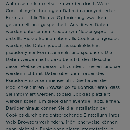
Auf unseren Internetseiten werden durch Web-
Controlling-Technologien Daten in anonymisierter
Form ausschließlich zu Optimierungszwecken
gesammelt und gespeichert. Aus diesen Daten
werden unter einem Pseudonym Nutzungsprofile
erstellt. Hierzu können ebenfalls Cookies eingesetzt
werden, die Daten jedoch ausschließlich in
pseudonymer Form sammeln und speichern. Die
Daten werden nicht dazu benutzt, den Besucher
dieser Webseite persönlich zu identifizieren, und sie
werden nicht mit Daten über den Träger des
Pseudonyms zusammengeführt. Sie haben die
Möglichkeit Ihren Browser so zu konfigurieren, dass
Notwendig
Sie informiert werden, sobald Cookies platziert
Diese werden für die Grundfunktionen der
werden sollen, um diese dann eventuell abzulehnen.
Website benötigt und helfen dabei, unsere
Darüber hinaus können Sie die Installation der
Website nutzbar zu machen sowie Zugriffe auf
Cookies durch eine entsprechende Einstellung Ihres
sichere Bereiche unserer Website ermöglichen.
Web-Browsers verhindern. Möglicherweise können
dann nicht alle Funktionen dieser Internetseite in