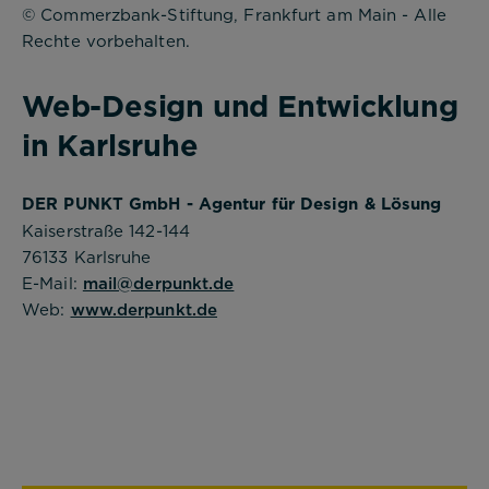
© Commerzbank-Stiftung, Frankfurt am Main - Alle
Notwendig
Rechte vorbehalten.
Diese werden für die Grundfunktionen der
Web-Design und Entwicklung
Website benötigt und helfen dabei, unsere
Website nutzbar zu machen sowie Zugriffe auf
in Karlsruhe
sichere Bereiche unserer Website ermöglichen.
Cookie Informationen anzeigen
DER PUNKT GmbH - Agentur für Design & Lösung
Kaiserstraße 142-144
76133 Karlsruhe
E-Mail:
mail@derpunkt.de
Web:
www.derpunkt.de
Alle akzeptieren
Speichern
Ablehnen