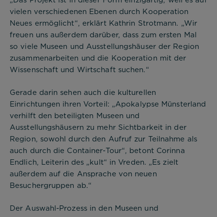
vielen verschiedenen Ebenen durch Kooperation
Neues ermöglicht“, erklärt Kathrin Strotmann. „Wir
freuen uns außerdem darüber, dass zum ersten Mal
Notwendig
so viele Museen und Ausstellungshäuser der Region
zusammenarbeiten und die Kooperation mit der
Diese werden für die Grundfunktionen der
Wissenschaft und Wirtschaft suchen.“
Website benötigt und helfen dabei, unsere
Website nutzbar zu machen sowie Zugriffe auf
Gerade darin sehen auch die kulturellen
sichere Bereiche unserer Website ermöglichen.
Einrichtungen ihren Vorteil: „Apokalypse Münsterland
verhilft den beteiligten Museen und
Cookie Informationen anzeigen
Ausstellungshäusern zu mehr Sichtbarkeit in der
Region, sowohl durch den Aufruf zur Teilnahme als
auch durch die Container-Tour“, betont Corinna
Endlich, Leiterin des „kult“ in Vreden. „Es zielt
außerdem auf die Ansprache von neuen
Alle akzeptieren
Besuchergruppen ab.“
Speichern
Der Auswahl-Prozess in den Museen und