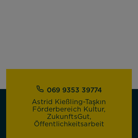
sichere Bereiche unserer Website ermöglichen.
Cookie Informationen anzeigen
Alle akzeptieren
Speichern
069 9353 39774
Ablehnen
Astrid Kießling-Taşkın
Impressum
Datenschutz
Förderbereich Kultur,
ZukunftsGut,
Öffentlichkeitsarbeit