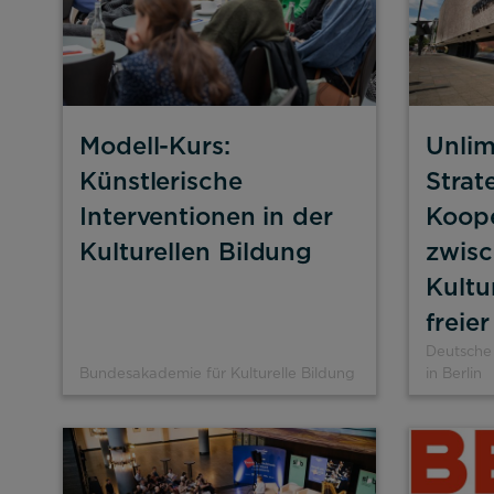
Modell-Kurs:
Unlim
Künstlerische
Strat
Interventionen in der
Koope
Kulturellen Bildung
zwis
Kultu
freie
Deutsche 
Bundesakademie für Kulturelle Bildung
in Berlin
Alle akzeptieren
Speichern
Ab