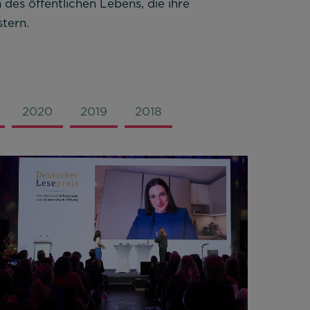
 des öffentlichen Lebens, die ihre
tern.
2020
2019
2018