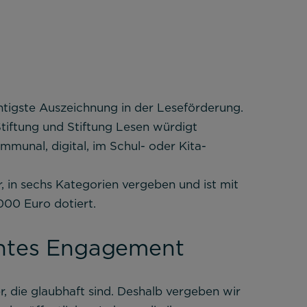
htigste Auszeichnung in der Leseförderung.
iftung und Stiftung Lesen würdigt
munal, digital, im Schul- oder Kita-
, in sechs Kategorien vergeben und ist mit
000 Euro dotiert.
entes Engagement
er Website benötigt und helfen dabei, unsere Website
lichen.
 die glaubhaft sind. Deshalb vergeben wir