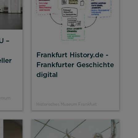
U –
Frankfurt History.de -
ller
Frankfurter Geschichte
digital
ntrum
Historisches Museum Frankfurt