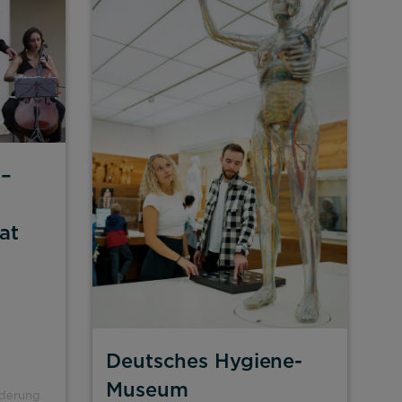
 –
at
Deutsches Hygiene-
Museum
rderung