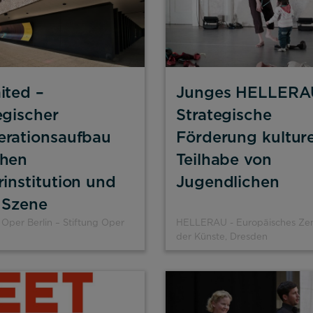
ited –
Junges HELLERA
egischer
Strategische
rationsaufbau
Förderung kulture
chen
Teilhabe von
rinstitution und
Jugendlichen
r Szene
Oper Berlin – Stiftung Oper
HELLERAU - Europäisches Ze
der Künste, Dresden
lehnen