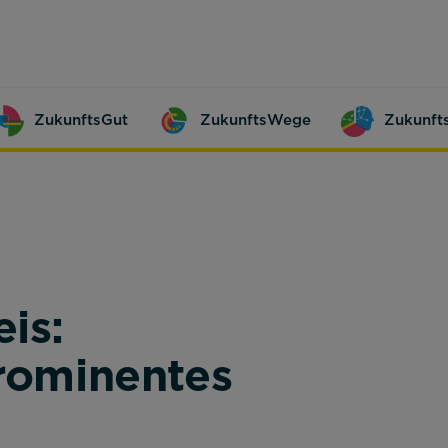
ZukunftsGut
ZukunftsWege
Zukunft
is:
prominentes