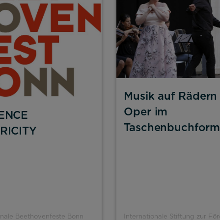
Musik auf Rädern
Oper im
ENCE
Taschenbuchform
RICITY
onale Beethovenfeste Bonn
Internationale Stiftung zur Fö