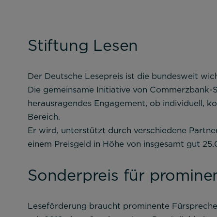
Stiftung Lesen
Der Deutsche Lesepreis ist die bundesweit wic
Die gemeinsame Initiative von Commerzbank-St
herausragendes Engagement, ob individuell, kom
Bereich.
Er wird, unterstützt durch verschiedene Partner
einem Preisgeld in Höhe von insgesamt gut 25.
Notwendig
Sonderpreis für promin
Diese werden für die Grundfunktionen d
sichere Bereiche unserer Website ermög
Leseförderung braucht prominente Fürsprecher,