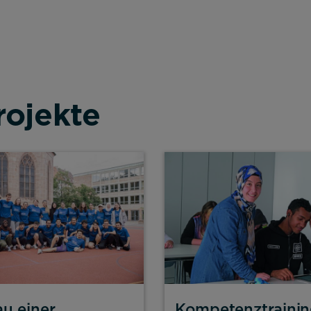
rojekte
u einer
Kompetenztrainin