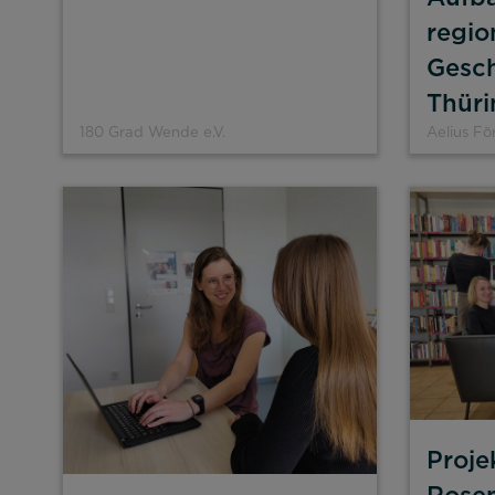
regio
Gesch
Thür
180 Grad Wende e.V.
Aelius Fö
Proje