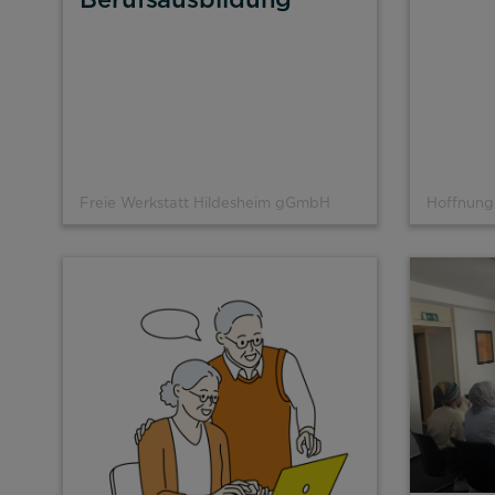
Freie Werkstatt Hildesheim gGmbH
Hoffnungs