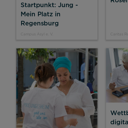
Rose
Startpunkt: Jung -
Mein Platz in
Regensburg
Campus Asyl e. V.
Caritas 
Wett
Alle akzeptieren
Speichern
Ab
digit