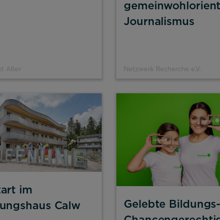
gemeinwohlorient
Journalismus
t Alter
Netzwerk Recherche e.V.
art im
Gelebte Bildungs
nungshaus Calw
Chancengerechtig