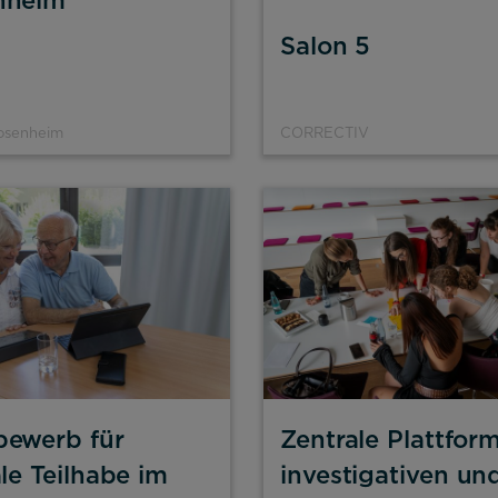
nheim
Salon 5
Rosenheim
CORRECTIV
bewerb für
Zentrale Plattform
lehnen
ale Teilhabe im
investigativen un