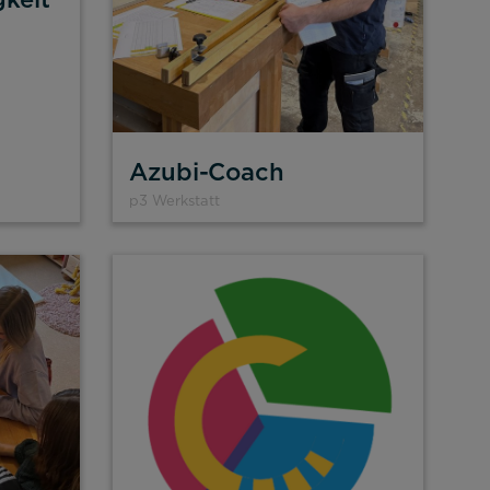
Azubi-Coach
p3 Werkstatt