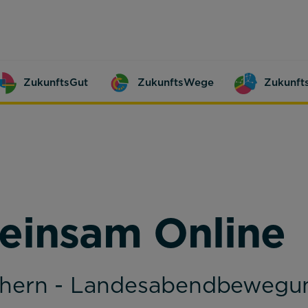
ZukunftsGut
ZukunftsWege
Zukunft
meinsam Online
ichern - Landesabendbewegu