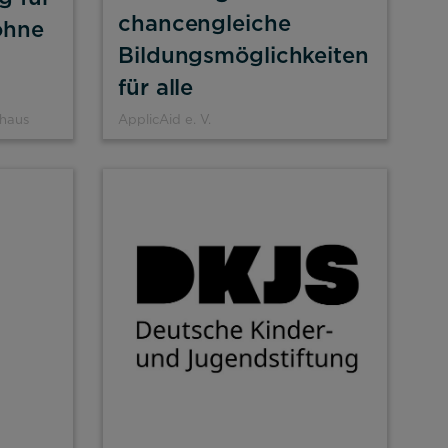
chancengleiche
ohne
Bildungsmöglichkeiten
für alle
haus
ApplicAid e. V.