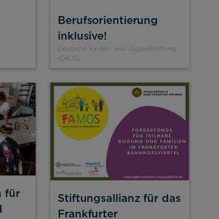
Berufsorientierung
inklusive!
Deutsche Kinder- und Jugendstiftung
(DKJS)
 für
Stiftungsallianz für das
d
Frankfurter