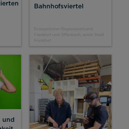
ierten
Bahnhofsviertel
Evangelischer Regionalverband
Frankfurt und Offenbach, sowie Stadt
Frankfurt
- und
keit