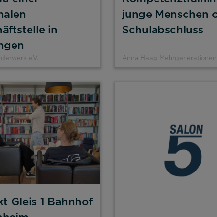
nalen
junge Menschen 
äftstelle in
Schulabschluss
ingen
rderwerk e.V.
Anna Haag Mehrgenerationen
kt Gleis 1 Bahnhof