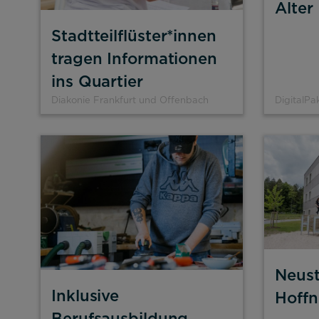
Alter
Impressum
Datenschutz
Stadtteilflüster*innen
tragen Informationen
ins Quartier
Diakonie Frankfurt und Offenbach
DigitalPak
Neust
Inklusive
Hoff
Berufsausbildung