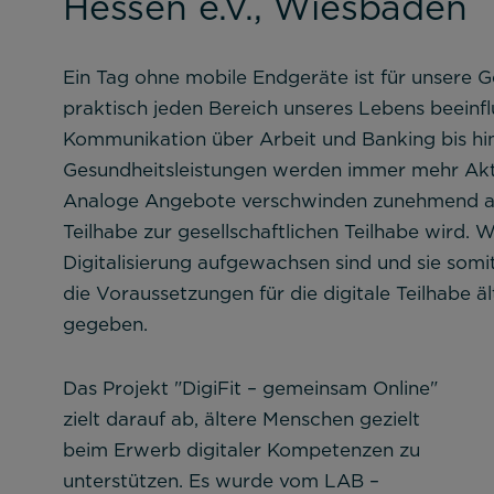
Hessen e.V., Wiesbaden
Ein Tag ohne mobile Endgeräte ist für unsere Ge
praktisch jeden Bereich unseres Lebens beeinfl
Kommunikation über Arbeit und Banking bis hi
Gesundheitsleistungen werden immer mehr Aktiv
Analoge Angebote verschwinden zunehmend aus
Teilhabe zur gesellschaftlichen Teilhabe wird.
Digitalisierung aufgewachsen sind und sie somi
die Voraussetzungen für die digitale Teilhabe ä
gegeben.
Notwendig
Das Projekt "DigiFit – gemeinsam Online"
zielt darauf ab, ältere Menschen gezielt
Diese werden für die Grundfunktionen d
beim Erwerb digitaler Kompetenzen zu
sichere Bereiche unserer Website ermög
unterstützen. Es wurde vom LAB –