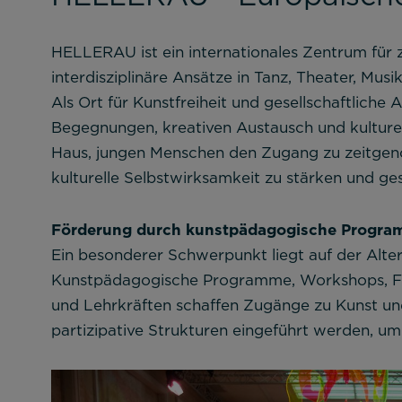
HELLERAU ist ein internationales Zentrum für z
interdisziplinäre Ansätze in Tanz, Theater, Mus
Als Ort für Kunstfreiheit und gesellschaftlic
Begegnungen, kreativen Austausch und kulturel
Haus, jungen Menschen den Zugang zu zeitgenös
kulturelle Selbstwirksamkeit zu stärken und ge
Förderung durch kunstpädagogische Program
Ein besonderer Schwerpunkt liegt auf der Alter
Kunstpädagogische Programme, Workshops, Fü
Notwendig
und Lehrkräften schaffen Zugänge zu Kunst und 
partizipative Strukturen eingeführt werden, um
Diese werden für die Grundfunktionen d
sichere Bereiche unserer Website ermög