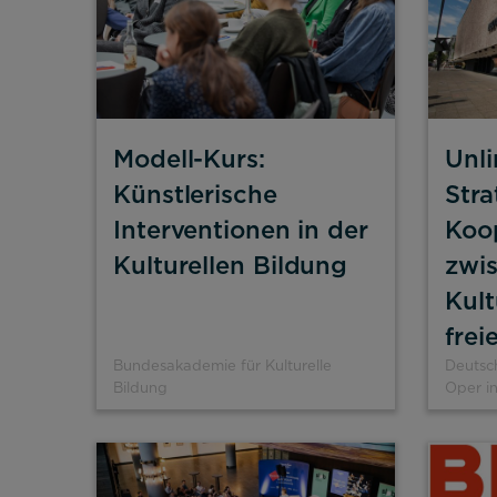
Impressum
Datenschutz
Modell-Kurs:
Unli
Künstlerische
Stra
Interventionen in der
Koo
Kulturellen Bildung
zwi
Kult
frei
Bundesakademie für Kulturelle
Deutsch
Bildung
Oper in