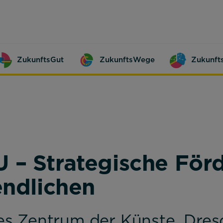
ZukunftsGut
ZukunftsWege
Zukunft
– Strategische Förde
endlichen
s Zentrum der Künste, Dres