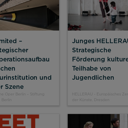
mited –
Junges HELLERA
tegischer
Strategische
perationsaufbau
Förderung kulture
schen
Teilhabe von
urinstitution und
Jugendlichen
er Szene
e Oper Berlin – Stiftung
HELLERAU - Europäisches Ze
 Berlin
der Künste, Dresden