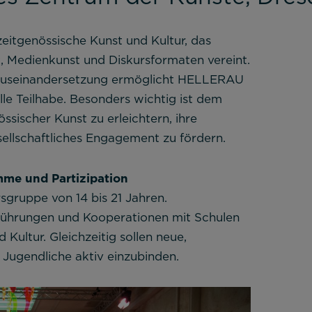
eitgenössische Kunst und Kultur, das
ik, Medienkunst und Diskursformaten vereint.
he Auseinandersetzung ermöglicht HELLERAU
le Teilhabe. Besonders wichtig ist dem
sischer Kunst zu erleichtern, ihre
sellschaftliches Engagement zu fördern.
me und Partizipation
sgruppe von 14 bis 21 Jahren.
hrungen und Kooperationen mit Schulen
Kultur. Gleichzeitig sollen neue,
 Jugendliche aktiv einzubinden.
er Website benötigt und helfen dabei, unsere Website
lichen.