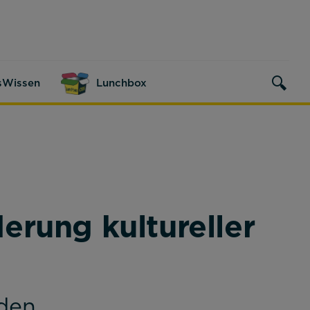
sWissen
Lunchbox
rung kultureller
den