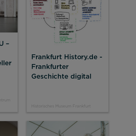
U –
Frankfurt History.de -
ller
Frankfurter
Geschichte digital
ntrum
Historisches Museum Frankfurt